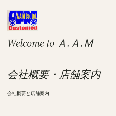
内
容
を
ス
キ
Welcome to Ａ.Ａ.Ｍ
ッ
プ
会社概要・店舗案内
会社概要と店舗案内